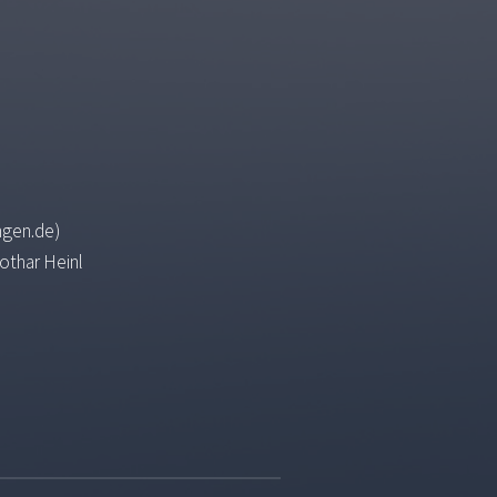
ngen.de)
othar Heinl