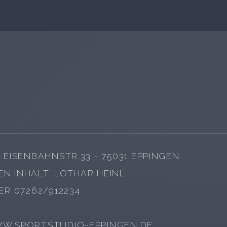
 EISENBAHNSTR.33 - 75031 EPPINGEN
N INHALT: LOTHAR HEINL
ER 07262/912234
WW.SPORTSTUDIO-EPPINGEN.DE